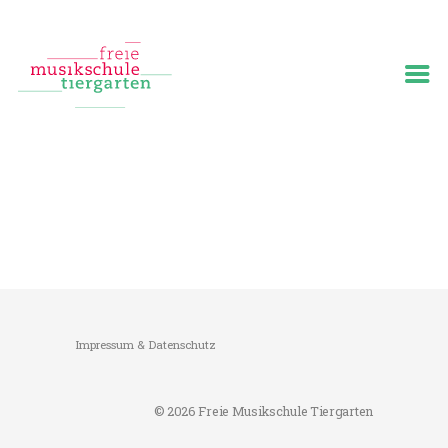
Start
Über uns
Team
Angebote
Veranstaltungen
Preise
Medien
Impressum & Datenschutz
© 2026 Freie Musikschule Tiergarten