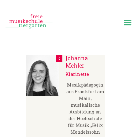
Start
Über uns
Johanna
Team
Mehler
Angebote
Klarinette
Veranstaltungen
Musikpädagogin
Preise
aus Frankfurt am
Main,
Medien
musikalische
Ausbildung an
der Hochschule
für Musik „Felix
Mendelssohn