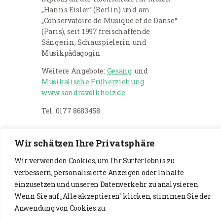
„Hanns Eisler“ (Berlin) und am
„Conservatoire de Musique et de Danse“
(Paris), seit 1997 freischaffende
Sängerin, Schauspielerin und
Musikpädagogin
Weitere Angebote:
Gesang
und
Musikalische Früherziehung
www.sandravolkholz.de
Tel. 0177 8683458
Wir schätzen Ihre Privatsphäre
Wir verwenden Cookies, um Ihr Surferlebnis zu
verbessern, personalisierte Anzeigen oder Inhalte
einzusetzen und unseren Datenverkehr zu analysieren.
Wenn Sie auf „Alle akzeptieren" klicken, stimmen Sie der
Impressum & Datenschutz
Anwendung von Cookies zu.