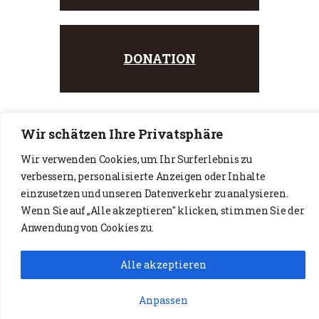
DONATION
Wir schätzen Ihre Privatsphäre
Wir verwenden Cookies, um Ihr Surferlebnis zu
verbessern, personalisierte Anzeigen oder Inhalte
einzusetzen und unseren Datenverkehr zu analysieren.
Wenn Sie auf „Alle akzeptieren" klicken, stimmen Sie der
Impressum & Datenschutz
Anwendung von Cookies zu.
Alle akzeptieren
© 2026 Freie Musikschule Tiergarten
Anpassen