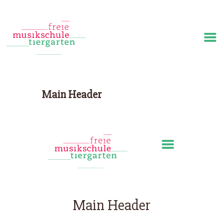
Start
Über uns
Main Header
Team
Angebote
Veranstaltungen
Preise
Medien
Main Header