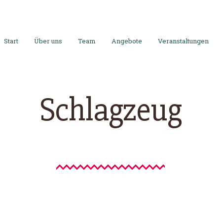
Start
Über uns
Start
Über uns
Team
Angebote
Veranstaltungen
Team
Angebote
Schlagzeug
Veranstaltungen
Preise
Medien